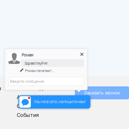
Роман
Здравствуйте!
Роман
печатает...
О фабрике
з
Оплата и доставка
Заказать звонок
Акции
Мы не в сети, напишите нам!
Отзывы
События