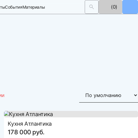
(0)
кты
События
Материалы
120
ии
Кухня Атлантика
178 000 руб.