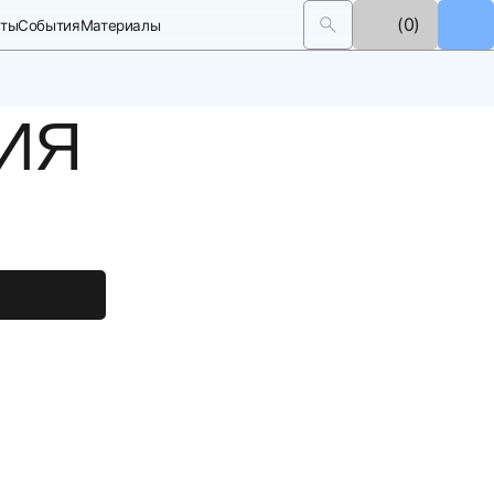
(0)
кты
События
Материалы
БЕЛЬ
АЗ
ИЯ
временем