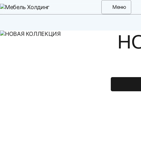
Меню
СТА
М
Н
Выберит