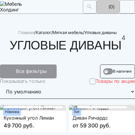
(0)
Главная
Каталог
Мягкая мебель
Угловые диваны
4
37 
УГЛОВЫЕ ДИВАНЫ
Все фильтры
В наличии
Показывать только
Товары по акции
Новинка
Хит
Кухонный угол Лиман
Диван Ричардс
49 700 руб.
от 59 300 руб.