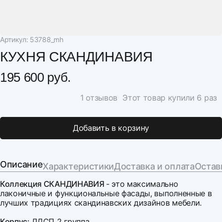
Артикул: 53788_mh
КУХНЯ СКАНДИНАВИЯ
195 600 руб.
1 отзывов
Этот товар купили 6 раз
Добавить в корзину
Описание
Характеристики
Доставка и оплата
Остав
Коллекция СКАНДИНАВИЯ
- это максимально
лаконичные и функциональные фасады, выполненные в
лучших традициях скандинавских дизайнов мебели.
Корпус:
ЛДСП 2 группа