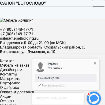
согласованию
САЛОН "БОГОСЛОВО"
- за МКАД и по московской области – оговаривается
индивидуально, в удобное для фабрики время по
согласованию с клиентом.
Стоимость доставки товара в дневное время:
+7 (905) 148-17-71
+7 (905) 148-17-71
- зона 1 (от ТТК до мкада): +1500 руб.
sale@mebelholding.ru
- зона 2 (от ТТК до садового кольца): + 2250р
Ежедневно с 9-00 до 21-00 (по МСК)
- зона 3 (садовое кольцо) : +3000р
Владимирская область, Суздальский район, с.
Богослово, ул. Ячменная, д. 10
График доставки товара в дневное время:
Каталог
Роман
Мебель на заказ
Менеджер
- понедельник с 21.00 до 23.00
Дизайнерам
- вторник с 8.00 до 16.00
Контакты
Здравствуйте!
- среда с 21.00 до 23.00
Материалы
Портфолио
- четверг с 8.00 до 16.00
Роман
печатает...
О фабрике
- пятница с 21.00 до 23.00
Оплата и доставка
- суббота с 8.00 до 16.00.
Акции
Введите сообщение
Отзывы
А так же клиенты из других регионов РФ могут получить