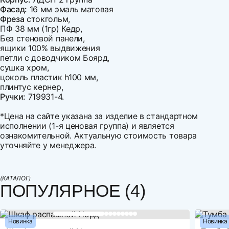
Фасад:
16 мм эмаль матовая
Фреза
стокгольм,
ПФ 38 мм (1гр) Кедр,
Без стеновой панели,
ящики 100% выдвижения
петли с доводчиком Боярд,
сушка хром,
цоколь пластик h100 мм,
плинтус кернер,
Ручки:
719931-4.
*Цена на сайте указана за изделие в стандартном
исполнении (1-я ценовая группа) и является
ознакомительной. Актуальную стоимость товара
уточняйте у менеджера.
Ширина
Напишите свой первый отзыв
2400
Варианты оплаты:
Глубина
600
Оплата наличными
(КАТАЛОГ)
Материал корпуса
ЛДСП
ПОПУЛЯРНОЕ (4)
Оплата по счету
Материал фасада
МДФ
Оплата банковской картой
Рассрочка по картам Совесть и Халва
Артикул
53788_mh
Оплата СБП
Новинка
Новинка