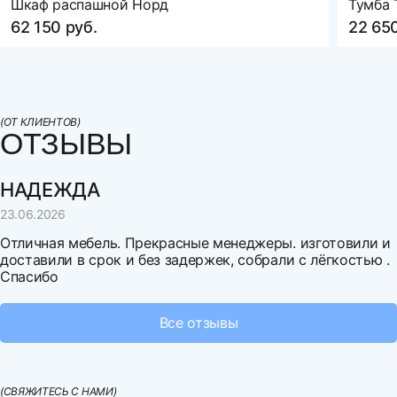
Шкаф распашной Норд
Тумба 
Оцените товар
62 150 руб.
22 650
Н
(ОТ КЛИЕНТОВ)
ОТЗЫВЫ
направление
удаление
НАДЕЖДА
г. Казань
630 км.
23.06.2026
г. Воронеж
630 км.
Отличная мебель. Прекрасные менеджеры. изготовили и
доставили в срок и без задержек, собрали с лёгкостью .
г. Самара
900 км.
Спасибо
г. Волгоград
1 030 км.
Выберите файл
Все отзывы
г. Уфа
1 200 км.
Нельзя загрузить более 3 файлов
г. Екатеринбург
1 700 км.
(СВЯЖИТЕСЬ С НАМИ)