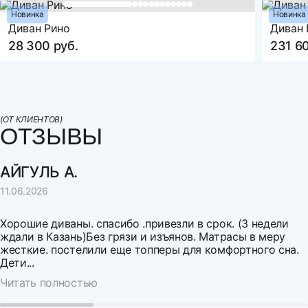
Рассрочка по картам Совесть и Халва
Спальное место, длина
1690(1980)
Оплата СБП
Новинка
Новинка
Механизм трансформации
Выкатной
Диван Рино
Диван 
Оцените товар
Наполнение
ППУ ST стандартный
28 300 руб.
231 6
Бельевой ящик
да
Декоративные подушки
нет
Н
Артикул
МФ-297
(ОТ КЛИЕНТОВ)
Высота сиденья от пола
400
ОТЗЫВЫ
направление
удаление
Гарантия
18 месяцев
Максимальная нагрузка на одно спальное место
90
АЙГУЛЬ А.
г. Казань
630 км.
11.06.2026
г. Воронеж
630 км.
Хорошие диваны. спасибо .привезли в срок. (3 недели
г. Самара
900 км.
ждали в Казань)Без грязи и изъянов. Матрасы в меру
жесткие. постелили еще топперы для комфортного сна.
г. Волгоград
1 030 км.
Выберите файл
Дети...
Читать полностью
г. Уфа
1 200 км.
Нельзя загрузить более 3 файлов