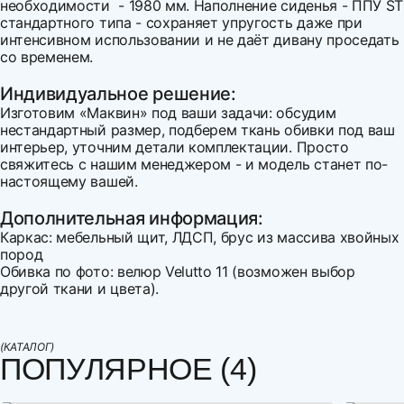
необходимости - 1980 мм. Наполнение сиденья - ППУ ST
стандартного типа - сохраняет упругость даже при
интенсивном использовании и не даёт дивану проседать
со временем.
Индивидуальное решение:
Изготовим «Маквин» под ваши задачи: обсудим
нестандартный размер, подберем ткань обивки под ваш
интерьер, уточним детали комплектации. Просто
свяжитесь с нашим менеджером - и модель станет по-
настоящему вашей.
Дополнительная информация:
Каркас: мебельный щит, ЛДСП, брус из массива хвойных
пород
Обивка по фото: велюр Velutto 11 (возможен выбор
другой ткани и цвета).
Ширина
Напишите свой первый отзыв
1420
Варианты оплаты:
Высота
700
Оплата наличными
(КАТАЛОГ)
Глубина
780
ПОПУЛЯРНОЕ (4)
Оплата по счету
Спальное место, ширина
700
Оплата банковской картой