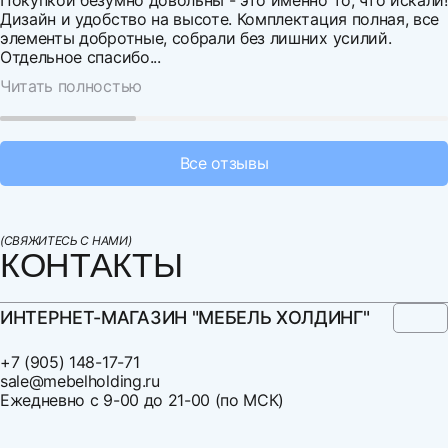
г. Самара
900 км.
Дизайн и удобство на высоте. Комплектация полная, все
элементы добротные, собрали без лишних усилий.
г. Волгоград
1 030 км.
Выберите файл
Отдельное спасибо...
Читать полностью
г. Уфа
1 200 км.
Нельзя загрузить более 3 файлов
г. Екатеринбург
1 700 км.
Все отзывы
Доставка мягкой мебели рассчитывается с
коэффициентом 1,2.
Дни отгрузки по предварительному согласованию, но не
(СВЯЖИТЕСЬ С НАМИ)
КОНТАКТЫ
менее чем за три дня.
Доставка в Санкт-Петербург осуществляется каждую
ИНТЕРНЕТ-МАГАЗИН "МЕБЕЛЬ ХОЛДИНГ"
пятницу и субботу. По дополнительным вопросам
обращайтесь к менеджеру.
+7 (905) 148-17-71
sale@mebelholding.ru
Доставка по Москве Московской области
Ежедневно с 9-00 до 21-00 (по МСК)
осуществляется каждый вторник, четверг и субботу, в
ночное время. За дополнительную плату возможна
дневная доставка. Доставка за МКАД оплачивается