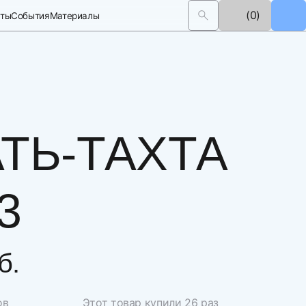
(0)
кты
События
Материалы
ТЬ-ТАХТА
3
б.
ов
Этот товар купили 26 раз