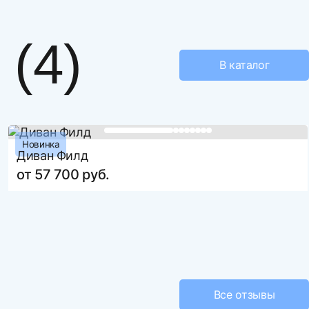
860
1130
(4)
900
В каталог
1900
Подъемный механизм
вар
да
нет
Новинка
е файл
Диван Филд
МФ-357
от 57 700 руб.
ть более 3 файлов
360
18 месяцев
елий
количество доставляемых изделий
130
(корпусная мебель)от 5 до 8
110
4 000 за изд.
4 000 за изд.
Все отзывы
5 000 за изд.