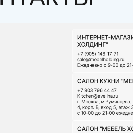
За дополнительную плату возможна дневная достав
 центра населенного пункта.
ИНТЕРНЕТ-МАГАЗ
ХОЛДИНГ"
Стоимость доставки в пределах МКаД:
+7 (905) 148-17-71
sale@mebelholding.ru
Ежедневно с 9-00 до 21
Ц
аны, основания
1
САЛОН КУХНИ "МЕ
1
+7 903 796 44 47
Kitchen@avelina.ru
1
г. Москва, м.Румянцево,
4, корп. В, вход 5, этаж
с 10-00 до 21-00 ежедн
1
САЛОН "МЕБЕЛЬ 