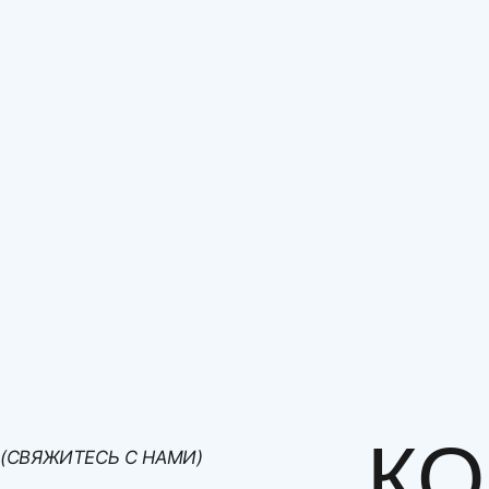
- за МКАД и по московской области – оговаривае
Стоимость доставки товара в дневное время:
- зона 1 (от ТТК до мкада): +1500 руб.
- зона 2 (от ТТК до садового кольца): + 2250р
- зона 3 (садовое кольцо) : +3000р
График доставки товара в дневное время:
- понедельник с 21.00 до 23.00
- вторник с 8.00 до 16.00
- среда с 21.00 до 23.00
- четверг с 8.00 до 16.00
- пятница с 21.00 до 23.00
- суббота с 8.00 до 16.00.
КО
(СВЯЖИТЕСЬ С НАМИ)
А так же клиенты из других регионов РФ могут по