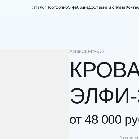
Каталог
Портфолио
О фабрике
Доставка и оплата
Конта
Артикул: МФ-357
КРОВА
ЭЛФИ-
от
48 000 ру
1 отзыв