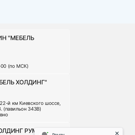
ка. Доставка за МКАД оплачивается
ИН "МЕБЕЛЬ
-00 (по МСК)
ена за ед.
600 р
БЕЛЬ ХОЛДИНГ"
860 р
280 р
 22-й км Киевского шоссе,
 3. (павильон 343В)
евно
220 р
ХОЛДИНГ РУМЯНЦЕВО"
Роман