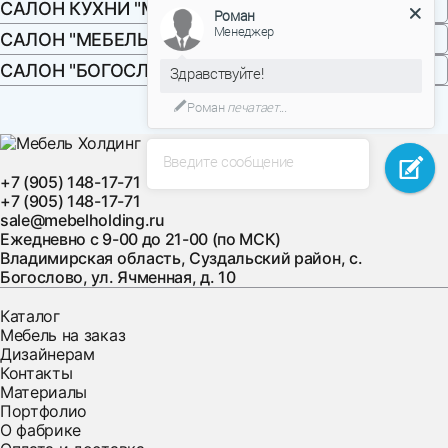
САЛОН КУХНИ "МЕБЕЛЬ ХОЛДИНГ"
согласованию
Роман
Менеджер
- за МКАД и по московской области – оговаривается
САЛОН "МЕБЕЛЬ ХОЛДИНГ РУМЯНЦЕВО"
индивидуально, в удобное для фабрики время по
САЛОН "БОГОСЛОВО"
согласованию с клиентом.
Здравствуйте!
Роман
печатает...
Стоимость доставки товара в дневное время:
Введите сообщение
- зона 1 (от ТТК до мкада): +1500 руб.
+7 (905) 148-17-71
- зона 2 (от ТТК до садового кольца): + 2250р
+7 (905) 148-17-71
- зона 3 (садовое кольцо) : +3000р
sale@mebelholding.ru
Ежедневно с 9-00 до 21-00 (по МСК)
График доставки товара в дневное время:
Владимирская область, Суздальский район, с.
Богослово, ул. Ячменная, д. 10
- понедельник с 21.00 до 23.00
Каталог
- вторник с 8.00 до 16.00
Мебель на заказ
- среда с 21.00 до 23.00
Дизайнерам
- четверг с 8.00 до 16.00
Контакты
- пятница с 21.00 до 23.00
Материалы
- суббота с 8.00 до 16.00.
Портфолио
О фабрике