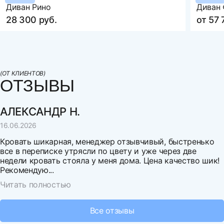
Механизм трансформации
Подъемный механизм
Диван Рино
Диван
Оцените товар
Бельевой ящик
да
28 300 руб.
от 57 
Декоративные подушки
нет
Артикул
F-00980
Н
Гарантия
18 месяцев
(ОТ КЛИЕНТОВ)
Максимальная нагрузка на одно спальное место
130
ОТЗЫВЫ
направление
удаление
Максимальная нагрузка на одно посадочное место
110
АЛЕКСАНДР Н.
г. Казань
630 км.
16.06.2026
г. Воронеж
630 км.
Кровать шикарная, менеджер отзывчивый, быстренько
все в переписке утрясли по цвету и уже через две
г. Самара
900 км.
недели кровать стояла у меня дома. Цена качество шик!
Рекомендую...
г. Волгоград
1 030 км.
Выберите файл
Читать полностью
г. Уфа
1 200 км.
Нельзя загрузить более 3 файлов
Все отзывы
г. Екатеринбург
1 700 км.