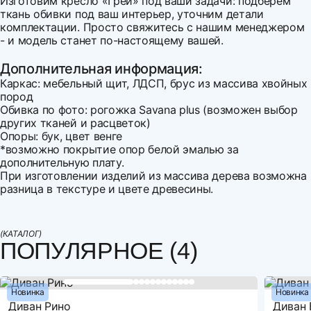
Изготовим кресло «Грей» под ваши задачи: подберем
ткань обивки под ваш интерьер, уточним детали
комплектации. Просто свяжитесь с нашим менеджером
- и модель станет по-настоящему вашей.
Дополнительная информация:
Каркас: мебельный щит, ЛДСП, брус из массива хвойных
пород
Обивка по фото: рогожка Savana plus (возможен выбор
других тканей и расцветок)
Опоры: бук, цвет венге
*возможно покрытие опор белой эмалью за
дополнительную плату.
При изготовлении изделий из массива дерева возможна
разница в текстуре и цвете древесины.
Ширина
Напишите свой первый отзыв
690
Варианты оплаты:
Высота
860
Оплата наличными
(КАТАЛОГ)
Глубина
710
ПОПУЛЯРНОЕ (4)
Оплата по счету
Спальное место, ширина
450
Оплата банковской картой
Рассрочка по картам Совесть и Халва
Спальное место, длина
460
Оплата СБП
Новинка
Новинка
Механизм трансформации
Без механизма
Диван Рино
Диван 
Оцените товар