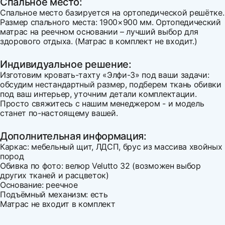
Спальное место:
Спальное место базируется на ортопедической решётке.
Размер спального места: 1900×900 мм. Ортопедический
матрас на реечном основании – лучший выбор для
здорового отдыха. (Матрас в комплект не входит.)
Индивидуальное решение:
Изготовим кровать-тахту «Элфи-3» под ваши задачи:
обсудим нестандартный размер, подберем ткань обивки
под ваш интерьер, уточним детали комплектации.
Просто свяжитесь с нашим менеджером - и модель
станет по-настоящему вашей.
Дополнительная информация:
Каркас: мебельный щит, ЛДСП, брус из массива хвойных
пород
Обивка по фото: велюр Velutto 32 (возможен выбор
других тканей и расцветок)
Основание: реечное
Подъёмный механизм: есть
Матрас не входит в комплект
Ширина
Напишите свой первый отзыв
2130
Варианты оплаты: