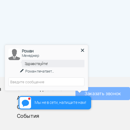
Роман
Менеджер
Здравствуйте!
Роман
печатает...
О фабрике
з
Оплата и доставка
Заказать звонок
Акции
Мы не в сети, напишите нам!
Отзывы
События