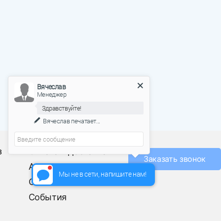
Вячеслав
Менеджер
Здравствуйте!
Вячеслав
печатает...
О фабрике
з
Оплата и доставка
Заказать звонок
Акции
Мы не в сети, напишите нам!
Отзывы
События