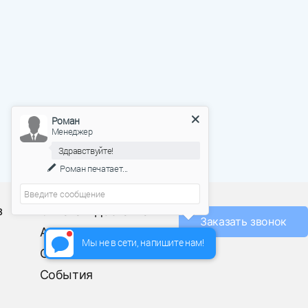
Роман
Менеджер
Здравствуйте!
Роман
печатает...
О фабрике
з
Оплата и доставка
Заказать звонок
Акции
Мы не в сети, напишите нам!
Отзывы
События