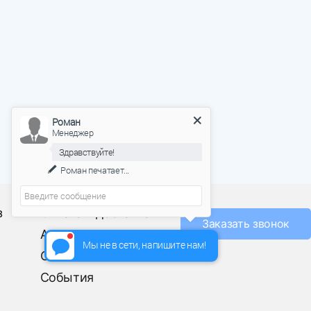
Роман
Менеджер
Здравствуйте!
Роман
печатает...
О фабрике
з
Оплата и доставка
Заказать звонок
Акции
Мы не в сети, напишите нам!
Отзывы
События