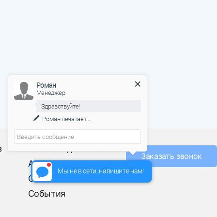
Роман
Менеджер
Здравствуйте!
Роман
печатает...
О фабрике
з
Оплата и доставка
Заказать звонок
Акции
Мы не в сети, напишите нам!
Отзывы
События