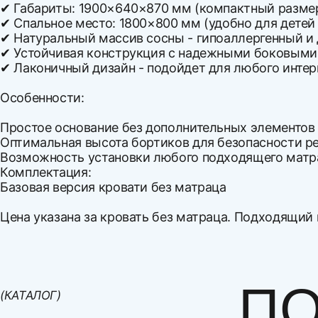
✔ Габариты: 1900×640×870 мм (компактный размер
✔ Спальное место: 1800×800 мм (удобно для детей 
✔ Натуральный массив сосны - гипоаллергенный и
✔ Устойчивая конструкция с надежными боковым
✔ Лаконичный дизайн - подойдет для любого интер
Особенности:
Простое основание без дополнительных элементов 
Оптимальная высота бортиков для безопасности р
Возможность установки любого подходящего матр
Комплектация:
Базовая версия кровати без матраца
Цена указана за кровать без матраца. Подходящи
Ширина
Варианты оплаты:
Высота
Оплата наличными
Глубина
Оплата по счету
ПО
(КАТАЛОГ)
Спальное место, ширина
Оплата банковской картой
Рассрочка по картам Совесть и Халва