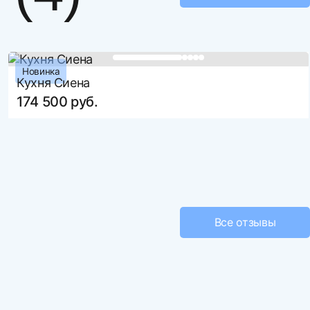
1800
Натуральное дерево
вар
980
Новинка
е файл
Кухня Сиена
174 500 руб.
ть более 3 файлов
елий
количество доставляемых изделий
(корпусная мебель)от 5 до 8
4 000 за изд.
4 000 за изд.
Все отзывы
5 000 за изд.
5 700 за изд.
7 000 за изд.