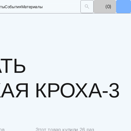
(0)
кты
События
Материалы
ТЬ
АЯ КРОХА-3
ов
Этот товар купили 26 раз