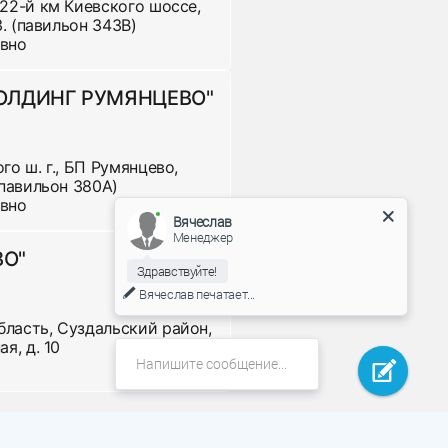
 22-й км Киевского шоссе,
 3. (павильон 343В)
евно
ХОЛДИНГ РУМЯНЦЕВО"
го ш. г., БП Румянцево,
 (павильон 380А)
евно
Вячеслав
Менеджер
ВО"
Здравствуйте!
Вячеслав
печатает...
панию, которую они сами предпочтут , оформив
бласть, Суздальский район,
я, д. 10
ка. Доставка за МКАД оплачивается