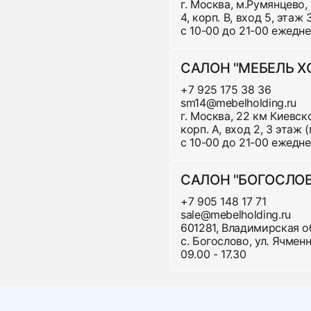
г. Москва, м.Румянцево,
4, корп. В, вход 5, этаж
с 10-00 до 21-00 ежедн
САЛОН "МЕБЕЛЬ 
+7 925 175 38 36
sm14@mebelholding.ru
г. Москва, 22 км Киевско
корп. А, вход 2, 3 этаж
с 10-00 до 21-00 ежедн
САЛОН "БОГОСЛО
+7 905 148 17 71
sale@mebelholding.ru
лучить нашу мебель через любую Транспортную Ком
601281, Владимирская о
с. Богослово, ул. Ячменна
09.00 - 17.30
За дополнительную плату возможна дневная достав
 центра населенного пункта.