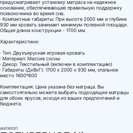
предусматривает установку матраса на надежное
основание, обеспечивающее правильную поддержку
позвоночника во время сна.
· Компактные габариты: При высоте 2000 мм и глубине
930 мм кровать занимает минимум полезной площади.
Общая длина конструкции - 1700 мм.
Характеристики:
· Тип: Двухъярусная игровая кровать
· Материал: Массив сосны
· Декор: Текстильный (включен в комплектацию)
· Габариты (ДхВхГ): 1700 х 2000 х 930 мм, спальное
место 1600*800
Комплектация: Цена указана без матраца. Вы
самостоятельно можете выбрать подходящие матрацы
для обоих ярусов, исходя из ваших предпочтений и
бюджета.
Ширина
Напишите свой первый отзыв
1700
Варианты оплаты:
Высота
2000
Оплата наличными
(КАТАЛОГ)
Глубина
930