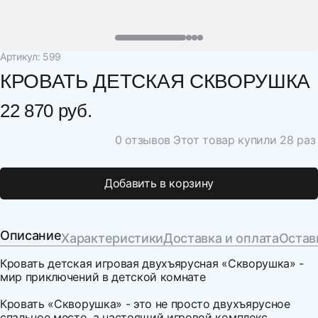
Артикул: 599
КРОВАТЬ ДЕТСКАЯ СКВОРУШКА
22 870 руб.
0 отзывов
Этот товар купили 28 раз
Добавить в корзину
Описание
Характеристики
Доставка и оплата
Остав
Кровать детская игровая двухъярусная «Скворушка» -
мир приключений в детской комнате
Кровать «Скворушка» - это не просто двухъярусное
спальное место, а настоящий игровой комплекс,