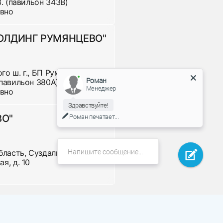
 3. (павильон 343В)
евно
220 р
ХОЛДИНГ РУМЯНЦЕВО"
700 р
го ш. г., БП Румянцево,
Роман
 (павильон 380А)
Менеджер
евно
Здравствуйте!
Роман
печатает...
ВО"
220 р
бласть, Суздальский район,
590 р
я, д. 10
385 р
660 р
880 р