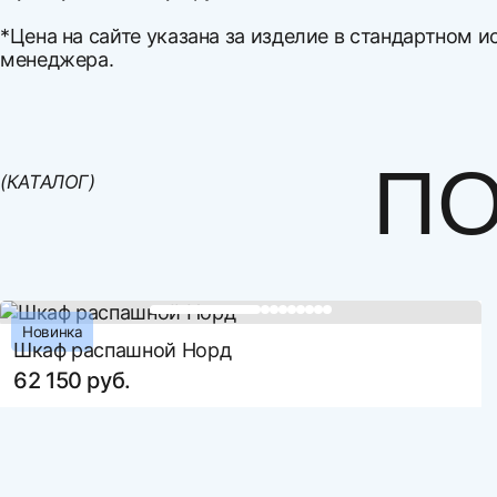
*Цена на сайте указана за изделие в стандартном и
менеджера.
Ширина
Варианты оплаты:
Высота
Оплата наличными
Глубина
Оплата по счету
ПО
(КАТАЛОГ)
Материал корпуса
Оплата банковской картой
Рассрочка по картам Совесть и Халва
Материал фасада
Оплата СБП
Артикул
Новинка
Шкаф распашной Норд
62 150 руб.
направление
удаление