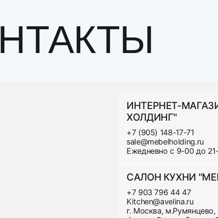
НТАКТЫ
лучить нашу мебель через любую Транспортную Ком
За дополнительную плату возможна дневная достав
 центра населенного пункта.
ИНТЕРНЕТ-МАГАЗ
ХОЛДИНГ"
Стоимость доставки в пределах МКаД:
+7 (905) 148-17-71
sale@mebelholding.ru
Ежедневно с 9-00 до 21
Ц
аны, основания
1
САЛОН КУХНИ "МЕ
1
+7 903 796 44 47
Kitchen@avelina.ru
1
г. Москва, м.Румянцево,