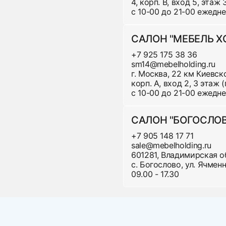
4, корп. В, вход 5, этаж
с 10-00 до 21-00 ежедн
1
САЛОН "МЕБЕЛЬ 
+7 925 175 38 36
sm14@mebelholding.ru
1
г. Москва, 22 км Киевско
не
корп. А, вход 2, 3 этаж
с 10-00 до 21-00 ежедн
САЛОН "БОГОСЛО
1
+7 905 148 17 71
sale@mebelholding.ru
601281, Владимирская о
1
с. Богослово, ул. Ячменна
09.00 - 17.30
2
3
4