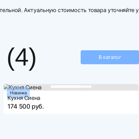
ительной. Актуальную стоимость товара уточняйте у
вой первый отзыв
1350
540
420
(4)
ЛДСП
В каталог
МДФ
А106
вар
Новинка
е файл
Кухня Сиена
174 500 руб.
ть более 3 файлов
елий
количество доставляемых изделий
(корпусная мебель)от 5 до 8