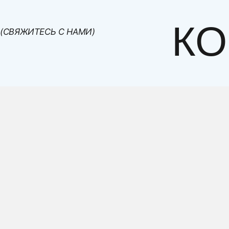
- суббота с 8.00 до 16.00.
КО
(СВЯЖИТЕСЬ С НАМИ)
А так же клиенты из других регионов РФ могут по
самовывоз с фабрики с ее помощью.
Доставка по Московской области
Доставка мебели осуществляется в ночное время. 
дополнительно. Стоимость - 50 руб/км от МКАДа до
Товар
Диваны прямые, детские и кухонные угловые лавки и див
диван угловой
кресла, пуфы,изголовья, матрасы, диван для животных