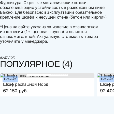
Фурнитура: Скрытые металлические ножки,
обеспечивающие устойчивость в разложенном виде.
Важно: Для безопасной эксплуатации обязательное
крепление шкафа к несущей стене (бетон или кирпич)
*Цена на сайте указана за изделие в стандартном
исполнении (1-я ценовая группа) и является
ознакомительной. Актуальную стоимость товара
уточняйте у менеджера.
Ширина
Напишите свой первый отзыв
1550
Варианты оплаты:
Высота
2090
Оплата наличными
(КАТАЛОГ)
Глубина
450
ПОПУЛЯРНОЕ (4)
Оплата по счету
Спальное место, ширина
1400
Оплата банковской картой
Рассрочка по картам Совесть и Халва
Спальное место, длина
2000
Оплата СБП
Новинка
Новинка
Бельевой ящик
нет
Шкаф распашной Норд
Шкаф р
Оцените товар
Декоративные подушки
нет
62 150 руб.
92 40
Материал корпуса
ЛДСП
Материал фасада
ЛДСП
Н
Гарантия
18 месяцев