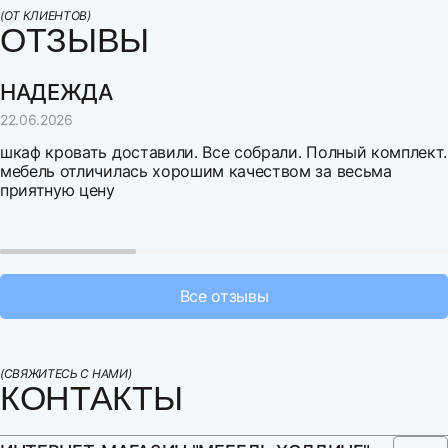
(ОТ КЛИЕНТОВ)
ОТЗЫВЫ
направление
удаление
НАДЕЖДА
г. Казань
630 км.
22.06.2026
г. Воронеж
630 км.
шкаф кровать доставили. Все собрали. Полный комплект.
мебель отличилась хорошим качеством за весьма
г. Самара
900 км.
приятную цену
г. Волгоград
1 030 км.
Выберите файл
г. Уфа
1 200 км.
Нельзя загрузить более 3 файлов
г. Екатеринбург
1 700 км.
Все отзывы
Доставка мягкой мебели рассчитывается с
коэффициентом 1,2.
(СВЯЖИТЕСЬ С НАМИ)
КОНТАКТЫ
Дни отгрузки по предварительному согласованию, но не
менее чем за три дня.