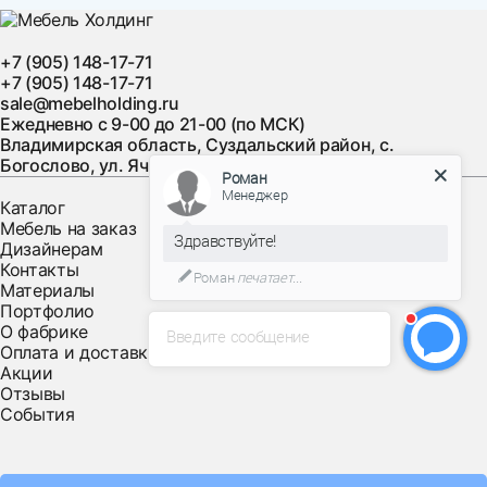
- зона 1 (от ТТК до мкада): +1500 руб.
- зона 2 (от ТТК до садового кольца): + 2250р
+7 (905) 148-17-71
- зона 3 (садовое кольцо) : +3000р
+7 (905) 148-17-71
sale@mebelholding.ru
Ежедневно с 9-00 до 21-00 (по МСК)
График доставки товара в дневное время:
Владимирская область, Суздальский район, с.
Богослово, ул. Ячменная, д. 10
Роман
- понедельник с 21.00 до 23.00
Менеджер
- вторник с 8.00 до 16.00
Каталог
Мебель на заказ
- среда с 21.00 до 23.00
Здравствуйте!
Дизайнерам
- четверг с 8.00 до 16.00
Контакты
Роман
печатает...
- пятница с 21.00 до 23.00
Материалы
- суббота с 8.00 до 16.00.
Портфолио
О фабрике
Введите сообщение
Оплата и доставка
А так же клиенты из других регионов РФ могут получить
Акции
нашу мебель через любую Транспортную Компанию,
Отзывы
которую они сами предпочтут , оформив самовывоз с
События
фабрики с ее помощью.
Доставка по Московской области