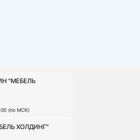
панию, которую они сами предпочтут , оформив
ка. Доставка за МКАД оплачивается
ИН "МЕБЕЛЬ
-00 (по МСК)
ена за ед.
600 р
БЕЛЬ ХОЛДИНГ"
860 р