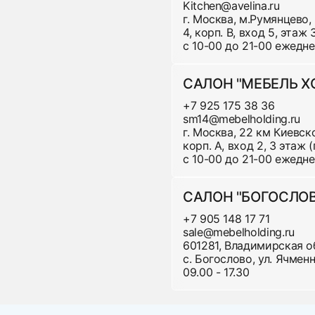
Kitchen@avelina.ru
1
г. Москва, м.Румянцево,
4, корп. В, вход 5, этаж
с 10-00 до 21-00 ежедн
1
САЛОН "МЕБЕЛЬ 
+7 925 175 38 36
sm14@mebelholding.ru
1
г. Москва, 22 км Киевско
не
корп. А, вход 2, 3 этаж
с 10-00 до 21-00 ежедн
САЛОН "БОГОСЛО
1
+7 905 148 17 71
sale@mebelholding.ru
601281, Владимирская о
1
с. Богослово, ул. Ячменна
09.00 - 17.30
2
3