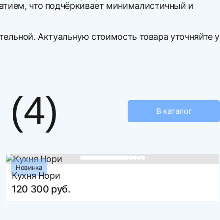
жатием, что подчёркивает минималистичный и
ительной. Актуальную стоимость товара уточняйте у
вой первый отзыв
2000
260
400
(4)
ЛДСП
В каталог
МДФ
TV200GRAF1
вар
Новинка
е файл
Кухня Нори
120 300 руб.
ть более 3 файлов
елий
количество доставляемых изделий