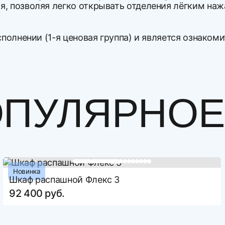
я, позволяя легко открывать отделения лёгким на
сполнении (1-я ценовая группа) и является ознаком
Напишите с
ПУЛЯРНОЕ 
Оцените то
Новинка
Выберит
Шкаф распашной Флекс 3
92 400 руб.
Направления и расценки по доставке изделий.
Нельзя загрузи
количество доставляемых изд