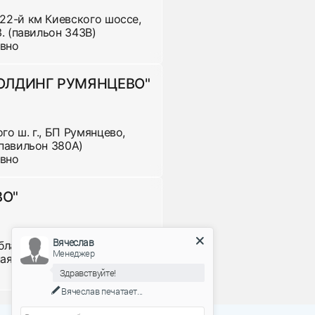
280 р
 22-й км Киевского шоссе,
 3. (павильон 343В)
евно
220 р
ХОЛДИНГ РУМЯНЦЕВО"
700 р
го ш. г., БП Румянцево,
 (павильон 380А)
евно
ВО"
220 р
Вячеслав
бласть, Суздальский район,
590 р
Менеджер
я, д. 10
385 р
Здравствуйте!
Вячеслав
печатает...
660 р