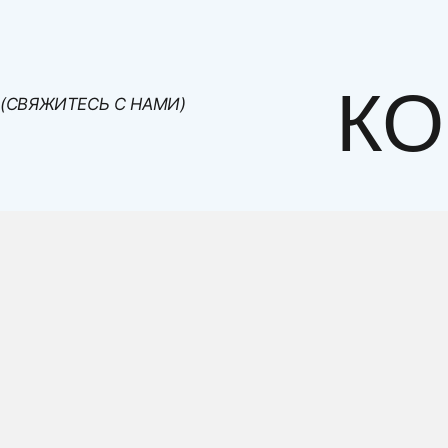
- четверг с 8.00 до 16.00
- пятница с 21.00 до 23.00
- суббота с 8.00 до 16.00.
КО
(СВЯЖИТЕСЬ С НАМИ)
А так же клиенты из других регионов РФ могут по
самовывоз с фабрики с ее помощью.
Доставка по Московской области
Доставка мебели осуществляется в ночное время. 
дополнительно. Стоимость - 50 руб/км от МКАДа до
Товар
Диваны прямые, детские и кухонные угловые лавки и див
диван угловой