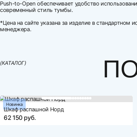
Push-to-Open обеспечивает удобство использовани
современный стиль тумбы.
*Цена на сайте указана за изделие в стандартном и
менеджера.
Ширина
Варианты оплаты:
Высота
Оплата наличными
Глубина
Оплата по счету
ПО
(КАТАЛОГ)
Материал корпуса
Оплата банковской картой
Рассрочка по картам Совесть и Халва
Материал фасада
Оплата СБП
Артикул
Новинка
Шкаф распашной Норд
62 150 руб.