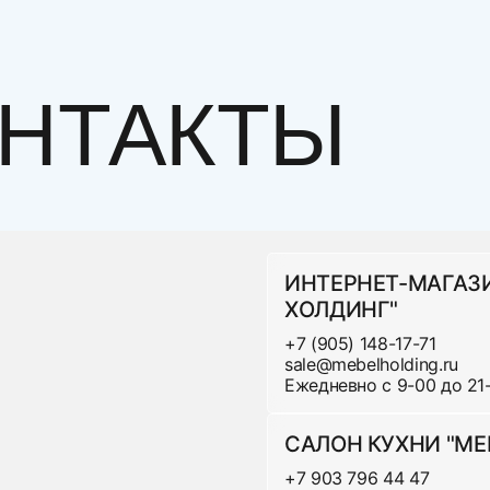
НТАКТЫ
лучить нашу мебель через любую Транспортную Ком
За дополнительную плату возможна дневная достав
 центра населенного пункта.
ИНТЕРНЕТ-МАГАЗ
ХОЛДИНГ"
Стоимость доставки в пределах МКаД:
+7 (905) 148-17-71
sale@mebelholding.ru
Ежедневно с 9-00 до 21
Ц
аны, основания
1
САЛОН КУХНИ "МЕ
1
+7 903 796 44 47