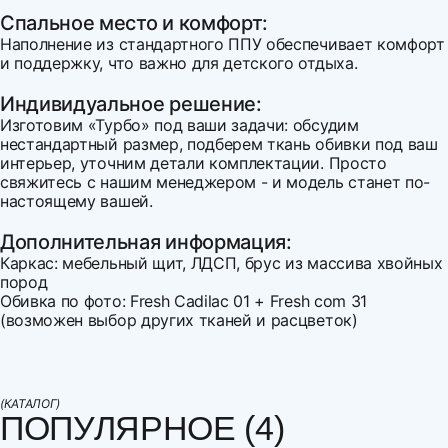
Спальное место и комфорт:
Наполнение из стандартного ППУ обеспечивает комфорт
и поддержку, что важно для детского отдыха.
Индивидуальное решение:
Изготовим «Турбо» под ваши задачи: обсудим
нестандартный размер, подберем ткань обивки под ваш
интерьер, уточним детали комплектации. Просто
свяжитесь с нашим менеджером - и модель станет по-
настоящему вашей.
Дополнительная информация:
Каркас: мебельный щит, ЛДСП, брус из массива хвойных
пород
Обивка по фото: Fresh Cadilac 01 + Fresh com 31
(возможен выбор других тканей и расцветок)
Ширина
Напишите свой первый отзыв
1530
Варианты оплаты:
Высота
850
Оплата наличными
(КАТАЛОГ)
Глубина
820
ПОПУЛЯРНОЕ (4)
Оплата по счету
Спальное место, ширина
1200
Оплата банковской картой