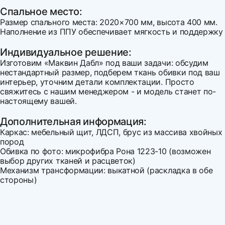
Спальное место:
Размер спального места: 2020×700 мм, высота 400 мм.
Наполнение из ППУ обеспечивает мягкость и поддержку
Индивидуальное решение:
Изготовим «Маквин Дабл» под ваши задачи: обсудим
нестандартный размер, подберем ткань обивки под ваш
интерьер, уточним детали комплектации. Просто
свяжитесь с нашим менеджером - и модель станет по-
настоящему вашей.
Дополнительная информация:
Каркас: мебельный щит, ЛДСП, брус из массива хвойных
пород
Обивка по фото: микрофибра Рона 1223-10 (возможен
выбор других тканей и расцветок)
Механизм трансформации: выкатной (раскладка в обе
стороны)
Ширина
Напишите свой первый отзыв
1590
Варианты оплаты:
Высота
710