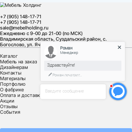
согласованию с клиентом.
+7 (905) 148-17-71
Стоимость доставки товара в дневное время:
+7 (905) 148-17-71
sale@mebelholding.ru
- зона 1 (от ТТК до мкада): +1500 руб.
Ежедневно с 9-00 до 21-00 (по МСК)
- зона 2 (от ТТК до садового кольца): + 2250р
Владимирская область, Суздальский район, с.
- зона 3 (садовое кольцо) : +3000р
Богослово, ул. Ячменная, д. 10
Роман
Менеджер
Каталог
График доставки товара в дневное время:
Мебель на заказ
Здравствуйте!
Дизайнерам
- понедельник с 21.00 до 23.00
Контакты
Роман
печатает...
- вторник с 8.00 до 16.00
Материалы
- среда с 21.00 до 23.00
Портфолио
О фабрике
- четверг с 8.00 до 16.00
Введите сообщение
Оплата и доставка
- пятница с 21.00 до 23.00
Акции
- суббота с 8.00 до 16.00.
Отзывы
События
А так же клиенты из других регионов РФ могут получить
нашу мебель через любую Транспортную Компанию,
которую они сами предпочтут , оформив самовывоз с