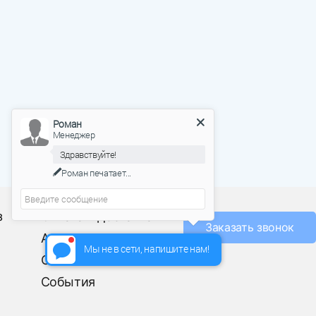
Роман
Менеджер
Здравствуйте!
Роман
печатает...
О фабрике
з
Оплата и доставка
Заказать звонок
Акции
Мы не в сети, напишите нам!
Отзывы
События