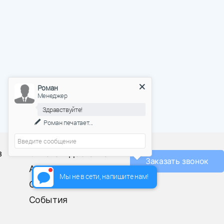
Роман
Менеджер
Здравствуйте!
Роман
печатает...
О фабрике
з
Оплата и доставка
Заказать звонок
Акции
Мы не в сети, напишите нам!
Отзывы
События