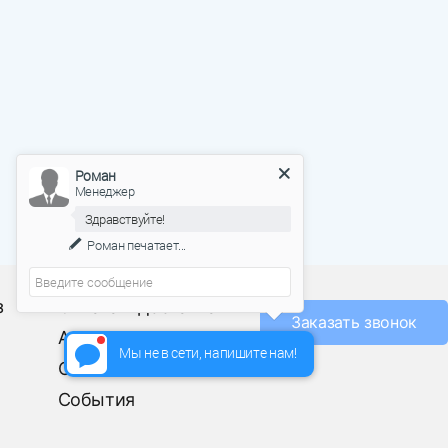
Роман
Менеджер
Здравствуйте!
Роман
печатает...
О фабрике
з
Оплата и доставка
Заказать звонок
Акции
Мы не в сети, напишите нам!
Отзывы
События