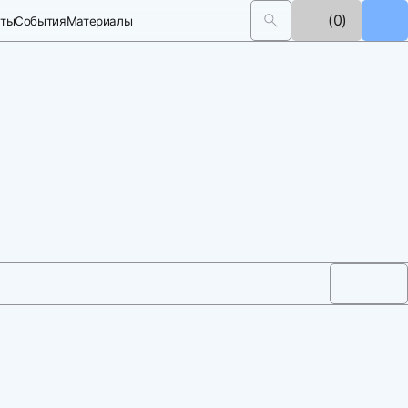
(0)
кты
События
Материалы