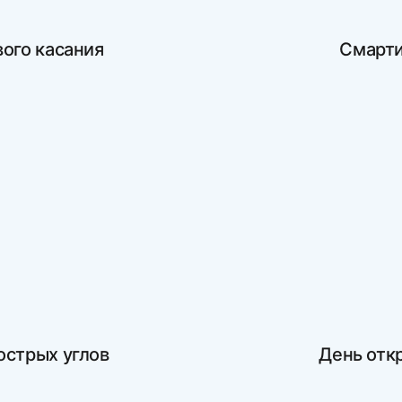
вого касания
Смарти
острых углов
День отк