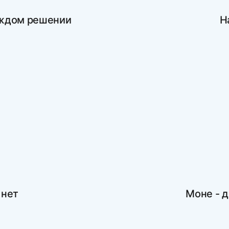
каждом решении
Н
 нет
Моне - д