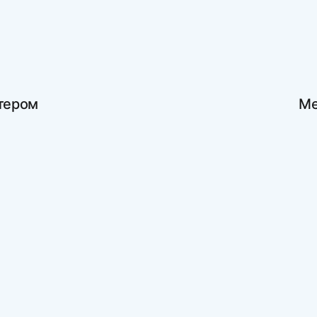
ктером
Ме