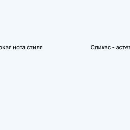
окая нота стиля
Спикас - эст