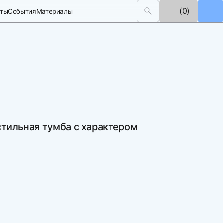
(0)
кты
События
Материалы
стильная тумба с характером