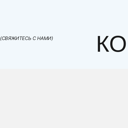
- среда с 21.00 до 23.00
- четверг с 8.00 до 16.00
- пятница с 21.00 до 23.00
- суббота с 8.00 до 16.00.
КО
(СВЯЖИТЕСЬ С НАМИ)
А так же клиенты из других регионов РФ могут по
самовывоз с фабрики с ее помощью.
Доставка по Московской области
Доставка мебели осуществляется в ночное время. 
дополнительно. Стоимость - 50 руб/км от МКАДа до
Товар
Диваны прямые, детские и кухонные угловые лавки и див