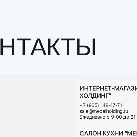
НТАКТЫ
лучить нашу мебель через любую Транспортную Ком
За дополнительную плату возможна дневная достав
 центра населенного пункта.
ИНТЕРНЕТ-МАГАЗ
ХОЛДИНГ"
Стоимость доставки в пределах МКаД:
+7 (905) 148-17-71
sale@mebelholding.ru
Ежедневно с 9-00 до 21
Ц
аны, основания
1
САЛОН КУХНИ "МЕ