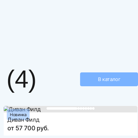
вой первый отзыв
1660
920
1150
(4)
1400
В каталог
2000
Аккордеон ,Металлокаркас
вар
ППУ ST стандартный
да
Новинка
е файл
Диван Филд
да
от 57 700 руб.
ть более 3 файлов
Натуральное дерево