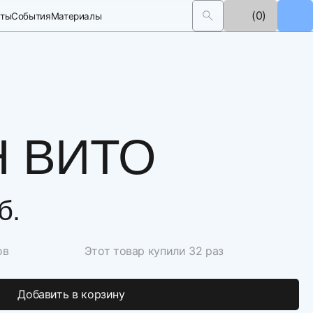
(0)
кты
События
Материалы
 ВИТО
б.
ов
Этот товар купили 32 раз
Добавить в корзину