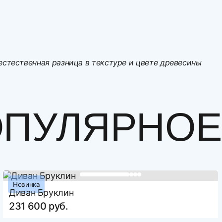
естественная разница в текстуре и цвете древесины
Напишите с
ПУЛЯРНОЕ 
Оцените то
Новинка
Выберит
Диван Бруклин
231 600 руб.
Направления и расценки по доставке изделий.
Нельзя загрузи