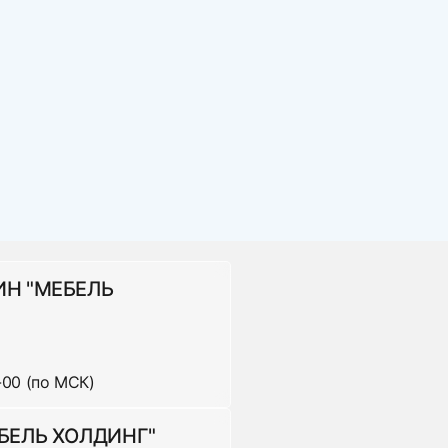
панию, которую они сами предпочтут , оформив
ка. Доставка за МКАД оплачивается
ИН "МЕБЕЛЬ
-00 (по МСК)
ена за ед.
600 р
БЕЛЬ ХОЛДИНГ"