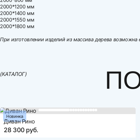
2000*800 мм
2000*1200 мм
2000*1400 мм
2000*1550 мм
2000*1800 мм
При изготовлении изделий из массива дерева возможна 
Ширина
Варианты оплаты:
Высота
Оплата наличными
Глубина
Оплата по счету
ПО
(КАТАЛОГ)
Спальное место, ширина
Оплата банковской картой
Рассрочка по картам Совесть и Халва
Спальное место, длина
Оплата СБП
Механизм трансформации
Наполнение
Бельевой ящик
Новинка
Диван Рино
Декоративные подушки
28 300 руб.
Материал корпуса